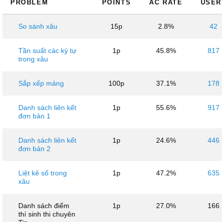
PROBLEM
POINTS
AC RATE
USER
So sánh xâu
15p
2.8%
42
Tần suất các ký tự
1p
45.8%
817
trong xâu
Sắp xếp mảng
100p
37.1%
178
Danh sách liên kết
1p
55.6%
917
đơn bản 1
Danh sách liên kết
1p
24.6%
446
đơn bản 2
Liệt kê số trong
1p
47.2%
635
xâu
Danh sách điểm
1p
27.0%
166
thí sinh thi chuyên