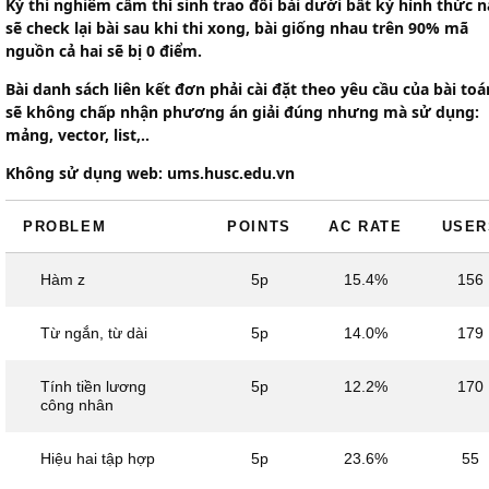
Kỳ thi nghiêm cấm thí sinh trao đổi bài dưới bất kỳ hình thức n
sẽ check lại bài sau khi thi xong, bài giống nhau trên 90% mã
nguồn cả hai sẽ bị 0 điểm.
Bài danh sách liên kết đơn phải cài đặt theo yêu cầu của bài toá
sẽ không chấp nhận phương án giải đúng nhưng mà sử dụng:
mảng, vector, list,..
Không sử dụng web: ums.husc.edu.vn
PROBLEM
POINTS
AC RATE
USER
Hàm z
5p
15.4%
156
Từ ngắn, từ dài
5p
14.0%
179
Tính tiền lương
5p
12.2%
170
công nhân
Hiệu hai tập hợp
5p
23.6%
55