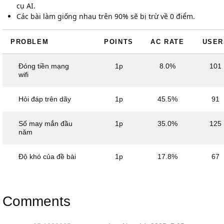
cụ AI.
Các bài làm giống nhau trên 90% sẽ bị trừ về 0 điểm.
PROBLEM
POINTS
AC RATE
USER
Đóng tiền mạng
1p
8.0%
101
wifi
Hỏi đáp trên dãy
1p
45.5%
91
Số may mắn đầu
1p
35.0%
125
năm
Độ khó của đề bài
1p
17.8%
67
Comments