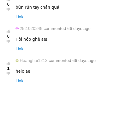
0
bủn rủn tay chân quá
Link
25t1020348
commented 66 days ago
0
Hồi hộp ghê ae!
Link
Hoanghai1212
commented 66 days ago
1
helo ae
Link