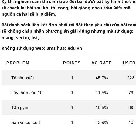
Kỳ thi nghiêm cấm thí sinh trao đổi bài dưới bất kỳ hình thức n
sẽ check lại bài sau khi thi xong, bài giống nhau trên 90% mã
nguồn cả hai sẽ bị 0 điểm
.
Bài danh sách liên kết đơn phải cài đặt theo yêu cầu của bài toá
sẽ không chấp nhận phương án giải đúng nhưng mà sử dụng:
mảng, vector, list,..
Không sử dụng web: ums.husc.edu.vn
PROBLEM
POINTS
AC RATE
USER
Tổ sản xuất
1
45.7%
223
Lũy thừa của 10
1
11.5%
79
Tập gym
1
10.5%
89
Săn vé concert
1
13.9%
40