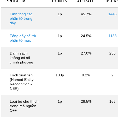
PROBLEM
POINTS
AC RATE
USER
Tính tổng các
1p
45.7%
1446
phần tử trong
dãy
Tổng dãy số trừ
1p
24.5%
1133
phần tử max
Danh sách
1p
27.0%
236
không có số
chính phương
Trích xuất tên
100p
0.2%
2
(Named Entity
Recognition -
NER)
Loại bỏ chú thích
1p
28.5%
166
trong mã nguồn
C++