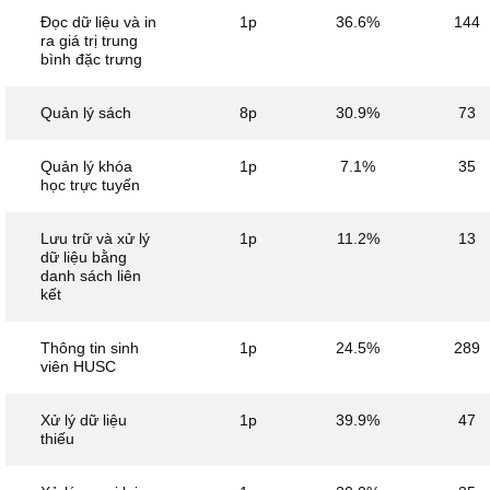
Đọc dữ liệu và in
1p
36.6%
144
ra giá trị trung
bình đặc trưng
Quản lý sách
8p
30.9%
73
Quản lý khóa
1p
7.1%
35
học trực tuyến
Lưu trữ và xử lý
1p
11.2%
13
dữ liệu bằng
danh sách liên
kết
Thông tin sinh
1p
24.5%
289
viên HUSC
Xử lý dữ liệu
1p
39.9%
47
thiếu