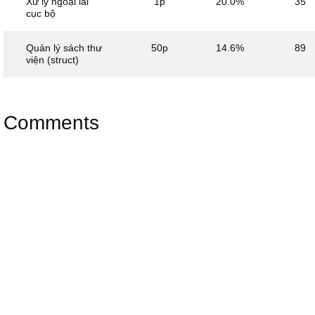
Xử lý ngoại lai
1p
20.0%
35
cục bộ
Quản lý sách thư
50p
14.6%
89
viện (struct)
Comments