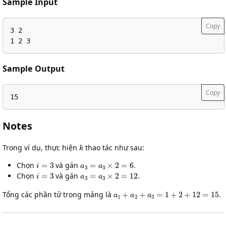
Sample Input
Copy
3 2

1 2 3
Sample Output
Copy
15
Notes
k
Trong ví dụ, thực hiện
thao tác như sau:
i
=
3
a
3
=
a
3
×
2
=
6
Chọn
và gán
.
i
=
3
a
3
=
a
3
×
2
=
12
Chọn
và gán
.
a
1
+
a
2
+
a
3
=
1
+
2
+
12
=
15
Tổng các phần tử trong mảng là
.