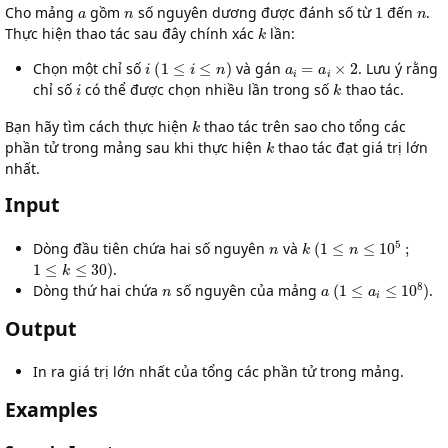
a
n
1
n
Cho mảng
gồm
số nguyên dương được đánh số từ
đến
.
k
Thực hiện thao tác sau đây chính xác
lần:
i
(
1
≤
i
≤
n
)
a
i
=
a
i
×
2
Chọn một chỉ số
và gán
. Lưu ý rằng
i
k
chỉ số
có thể được chọn nhiều lần trong số
thao tác.
k
Bạn hãy tìm cách thực hiện
thao tác trên sao cho tổng các
k
phần tử trong mảng sau khi thực hiện
thao tác đạt giá trị lớn
nhất.
Input
n
k
(
1
≤
n
≤
10
5
;
Dòng đầu tiên chứa hai số nguyên
và
1
≤
k
≤
30
)
.
n
a
(
1
≤
a
i
≤
10
8
)
Dòng thứ hai chứa
số nguyên của mảng
.
Output
In ra giá trị lớn nhất của tổng các phần tử trong mảng.
Examples