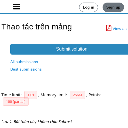
Log in
Sign up
Thao tác trên mảng
View as
Submit solution
All submissions
Best submissions
Time limit:
,
Memory limit:
,
Points:
1.0s
256M
100 (partial)
Lưu ý: Bài toán này không chia Subtask.