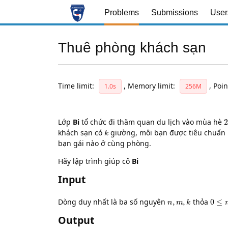
Problems
Submissions
User
Thuê phòng khách sạn
Time limit:
,
Memory limit:
,
Poin
1.0s
256M
Lớp
Bi
tổ chức đi thăm quan du lịch vào mùa hè
k
khách sạn có
giường, mỗi bạn được tiêu chuẩn
bạn gái nào ở cùng phòng.
Hãy lập trình giúp cô
Bi
Input
n
,
m
,
k
0
≤
n
,
Dòng duy nhất là ba số nguyên
thỏa
Output