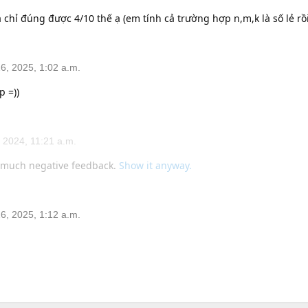
chỉ đúng được 4/10 thế ạ (em tính cả trường hợp n,m,k là số lẻ rồi
, 2025, 1:02 a.m.
p =))
2024, 11:21 a.m.
 much negative feedback.
Show it anyway.
, 2025, 1:12 a.m.