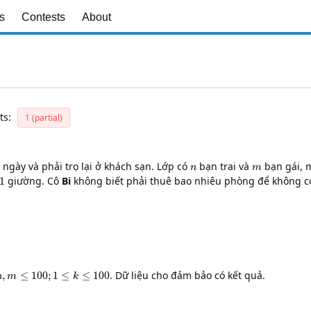
s
Contests
About
ts:
1 (partial)
2
n
m
ngày và phải trọ lại ở khách sạn. Lớp có
bạn trai và
bạn gái, 
1
giường. Cô
Bi
không biết phải thuê bao nhiêu phòng để không có
m
≤
100
;
1
≤
k
≤
100
. Dữ liệu cho đảm bảo có kết quả.