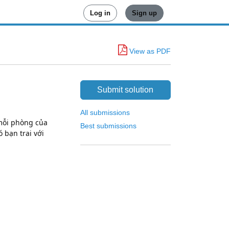
Log in
Sign up
View as PDF
Submit solution
All submissions
mỗi phòng của
Best submissions
 bạn trai với