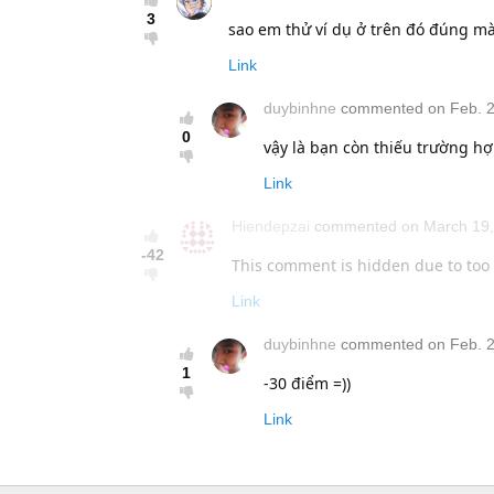
3
sao em thử ví dụ ở trên đó đúng mà 
Link
duybinhne
commented on Feb. 26
0
vậy là bạn còn thiếu trường hợ
Link
Hiendepzai
commented on March 19, 
-42
This comment is hidden due to too
Link
duybinhne
commented on Feb. 26
1
-30 điểm =))
Link