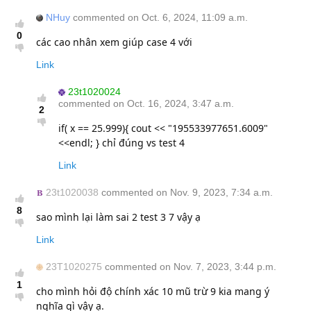
NHuy
commented on Oct. 6, 2024, 11:09 a.m.
0
các cao nhân xem giúp case 4 với
Link
23t1020024
commented on Oct. 16, 2024, 3:47 a.m.
2
if( x == 25.999){ cout << "195533977651.6009"
<<endl; } chỉ đúng vs test 4
Link
23t1020038
commented on Nov. 9, 2023, 7:34 a.m.
8
sao mình lại làm sai 2 test 3 7 vậy ạ
Link
23T1020275
commented on Nov. 7, 2023, 3:44 p.m.
1
cho mình hỏi độ chính xác 10 mũ trừ 9 kia mang ý
nghĩa gì vậy ạ.