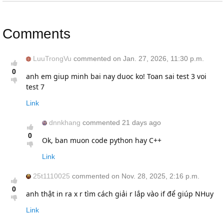
Comments
LuuTrongVu
commented on Jan. 27, 2026, 11:30 p.m.
0
anh em giup minh bai nay duoc ko! Toan sai test 3 voi
test 7
Link
dnnkhang
commented 21 days ago
0
Ok, ban muon code python hay C++
Link
25t1110025
commented on Nov. 28, 2025, 2:16 p.m.
0
anh thật in ra x r tìm cách giải r lắp vào if để giúp NHuy
Link