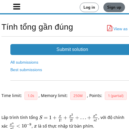
Log in
Sign up
Tính tổng gần đúng
View as
Submit solution
All submissions
Best submissions
Time limit:
,
Memory limit:
,
Points:
1.0s
250M
1 (partial)
Lập trình tính tổng
, với độ chính
xác
,
là số thực nhập từ bàn phím.