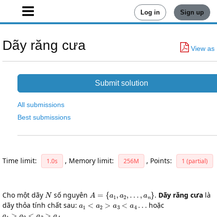
Log in
Sign up
Dãy răng cưa
View as
Submit solution
All submissions
Best submissions
Time limit:
,
Memory limit:
,
Points:
1.0s
256M
1 (partial)
N
A
=
{
a
1
,
a
2
,
…
,
a
n
}
Cho một dãy
số nguyên
.
Dãy răng cưa
là
a
1
<
a
2
>
a
3
<
a
4
…
dãy thỏa tính chất sau:
hoặc
a
1
>
a
2
<
a
3
>
a
4
…
.