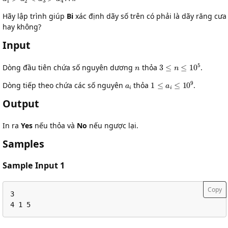
Hãy lập trình giúp
Bi
xác định dãy số trên có phải là dãy răng cưa
hay không?
Input
n
3
≤
n
≤
10
5
Dòng đầu tiên chứa số nguyên dương
thỏa
.
a
i
1
≤
a
i
≤
10
9
Dòng tiếp theo chứa các số nguyên
thỏa
.
Output
In ra
Yes
nếu thỏa và
No
nếu ngược lại.
Samples
Sample Input 1
Copy
3 

4 1 5