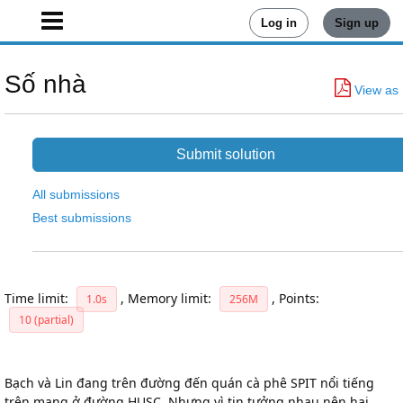
Log in
Sign up
Số nhà
View as
Submit solution
All submissions
Best submissions
Time limit:
,
Memory limit:
,
Points:
1.0s
256M
10 (partial)
Bạch và Lin đang trên đường đến quán cà phê SPIT nổi tiếng
trên mạng ở đường HUSC. Nhưng vì tin tưởng nhau nên hai