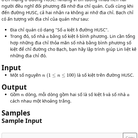
người đều nghĩ đối phương đã nhớ địa chỉ quán. Cuối cùng khi
đến đường HUSC, cả hai nhận ra không ai nhớ địa chỉ. Bạch chỉ
có ấn tượng với địa chỉ của quán như sau:
a
b
Địa chỉ quán có dạng "Số
kiệt
đường HUSC".
a
b
Trong đó, số nhà
bằng số kiệt
bình phương. Lin cần tổng
hợp những địa chỉ thỏa mãn số nhà bằng bình phương số
kiệt để chỉ đường cho Bạch, bạn hãy lập trình giúp Lin liệt kê
những địa chỉ đó.
Input
n
(
1
≤
n
≤
100
)
Một số nguyên
là số kiệt trên đường HUSC.
Output
n
b
a
Gồm
dòng, mỗi dòng gồm hai số là số kiệt
và số nhà
cách nhau một khoảng trắng.
Samples
Sample Input
Copy