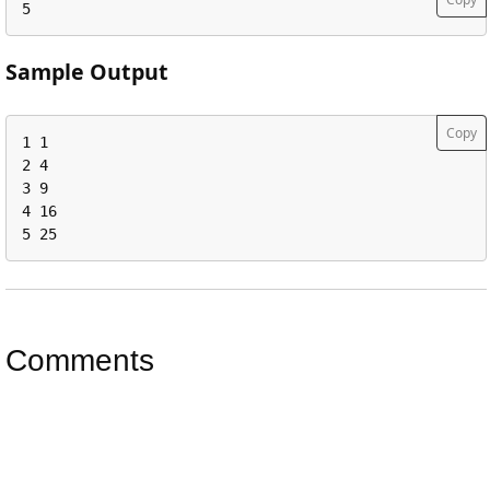
5
Sample Output
Copy
1 1

2 4

3 9

4 16

5 25
Comments