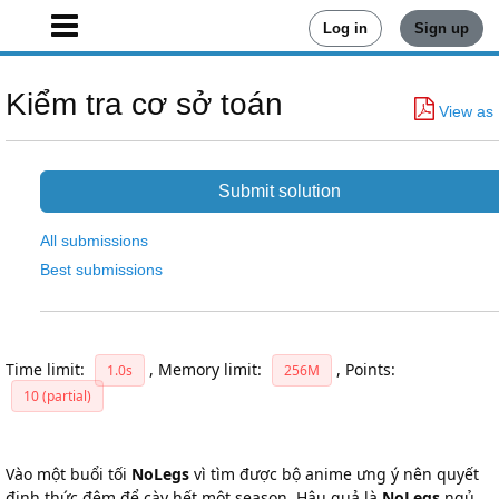
Log in
Sign up
Kiểm tra cơ sở toán
View as
Submit solution
All submissions
Best submissions
Time limit:
,
Memory limit:
,
Points:
1.0s
256M
10 (partial)
Vào một buổi tối
NoLegs
vì tìm được bộ anime ưng ý nên quyết
định thức đêm để cày hết một season. Hậu quả là
NoLegs
ngủ