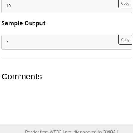
Copy
10
Sample Output
Copy
7
Comments
Render from WEB2 |
proudly powered by
DMOJ
|