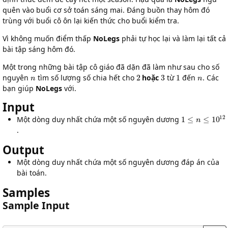
quên vào buổi cơ sở toán sáng mai. Đáng buồn thay hôm đó
trùng với buổi cô ôn lại kiến thức cho buổi kiểm tra.
Vì không muốn điểm thấp
NoLegs
phải tự học lại và làm lại tất cả
bài tập sáng hôm đó.
Một trong những bài tập cô giáo đã dặn đã làm như sau cho số
n
2
3
1
n
nguyên
tìm số lượng số chia hết cho
hoặc
từ
đến
. Các
bạn giúp
NoLegs
với.
Input
1
≤
n
≤
10
12
Một dòng duy nhất chứa một số nguyên dương
.
Output
Một dòng duy nhất chứa một số nguyên dương đáp án của
bài toán.
Samples
Sample Input