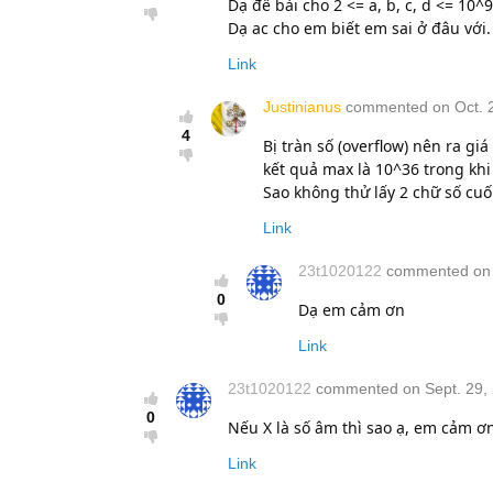
Dạ đề bài cho 2 <= a, b, c, d <= 10
Dạ ac cho em biết em sai ở đâu với
Link
Justinianus
commented on Oct. 2
4
Bị tràn số (overflow) nên ra gi
kết quả max là 10^36 trong khi
Sao không thử lấy 2 chữ số cu
Link
23t1020122
commented on O
0
Dạ em cảm ơn
Link
23t1020122
commented on Sept. 29, 
0
Nếu X là số âm thì sao ạ, em cảm ơ
Link