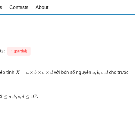
s
Contests
About
ts:
1 (partial)
X
=
a
×
b
×
c
×
d
a
,
b
,
c
,
d
hép tính
với bốn số nguyên
cho trước.
2
≤
a
,
b
,
c
,
d
≤
10
9
a
.