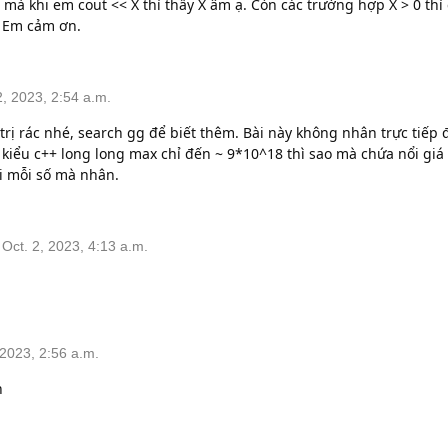
^9 mà khi em cout << X thì thấy X âm ạ. Còn các trường hợp X > 0 th
. Em cảm ơn.
, 2023, 2:54 a.m.
á trị rác nhé, search gg để biết thêm. Bài này không nhân trực tiếp 
 kiểu c++ long long max chỉ đến ~ 9*10^18 thì sao mà chứa nổi giá 
ối mỗi số mà nhân.
ct. 2, 2023, 4:13 a.m.
2023, 2:56 a.m.
n