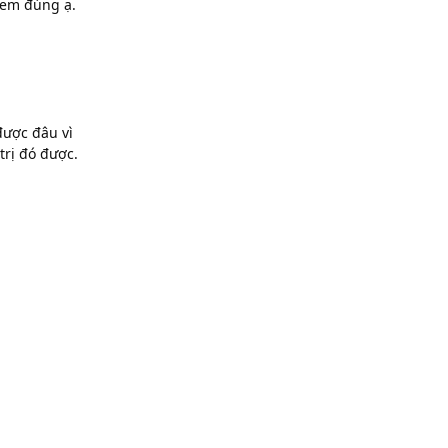
ì em đúng ạ.
được đâu vì
trị đó được.