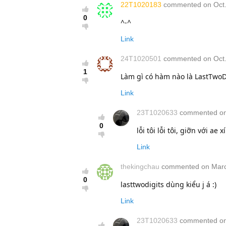
22T1020183
commented on Oct. 
0
^-^
Link
24T1020501
commented on Oct. 
1
Làm gì có hàm nào là LastTwoDi
Link
23T1020633
commented on 
0
lỗi tôi lỗi tôi, giỡn với ae x
Link
thekingchau
commented on March
0
lasttwodigits dùng kiểu j á :)
Link
23T1020633
commented on 