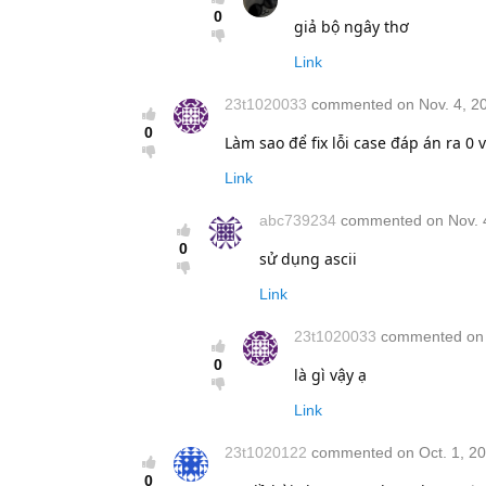
0
giả bộ ngây thơ
Link
23t1020033
commented on Nov. 4, 20
0
Làm sao để fix lỗi case đáp án ra 0 
Link
abc739234
commented on Nov. 4
0
sử dụng ascii
Link
23t1020033
commented on N
0
là gì vậy ạ
Link
23t1020122
commented on Oct. 1, 20
0