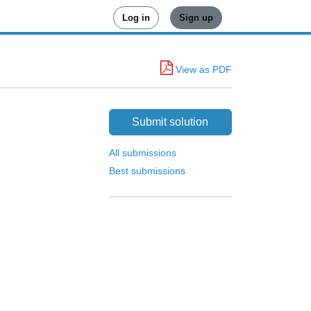
Log in
Sign up
View as PDF
Submit solution
All submissions
Best submissions