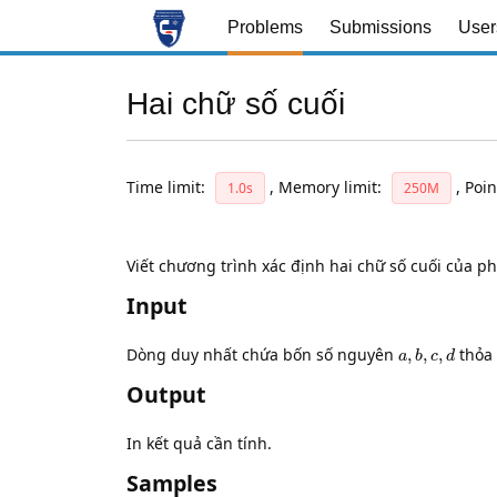
Problems
Submissions
User
Hai chữ số cuối
Time limit:
,
Memory limit:
,
Poin
1.0s
250M
Viết chương trình xác định hai chữ số cuối của p
Input
a
,
b
,
c
,
d
Dòng duy nhất chứa bốn số nguyên
thỏ
Output
In kết quả cần tính.
Samples