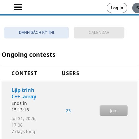
Log in
S
DANH SÁCH KỲ THI
CALENDAR
Ongoing contests
CONTEST
USERS
Lập trình
C++ -array
Ends in
15:13:16
23
Jul 31, 2026,
17:08
7 days long