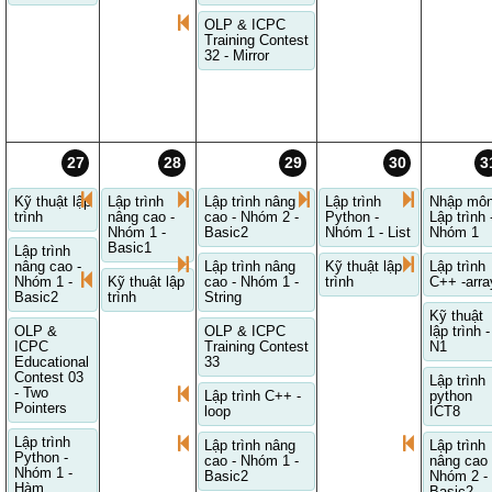
OLP & ICPC
Training Contest
32 - Mirror
27
28
29
30
3
Kỹ thuật lập
Lập trình
Lập trình nâng
Lập trình
Nhập mô
trình
nâng cao -
cao - Nhóm 2 -
Python -
Lập trình 
Nhóm 1 -
Basic2
Nhóm 1 - List
Nhóm 1
Basic1
Lập trình
nâng cao -
Lập trình nâng
Kỹ thuật lập
Lập trình
Nhóm 1 -
Kỹ thuật lập
cao - Nhóm 1 -
trình
C++ -arra
Basic2
trình
String
Kỹ thuật
OLP &
OLP & ICPC
lập trình -
ICPC
Training Contest
N1
Educational
33
Contest 03
Lập trình
- Two
Lập trình C++ -
python
Pointers
loop
ICT8
Lập trình
Lập trình nâng
Lập trình
Python -
cao - Nhóm 1 -
nâng cao 
Nhóm 1 -
Basic2
Nhóm 2 -
Hàm
Basic2