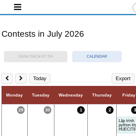
Contests in July 2026
DANH SÁCH KỲ THI
CALENDAR
Today
Export
Monday
Tuesday
Wednesday
Thursday
Friday
29
30
1
2
Lập trình
python lớ
HUECIT8