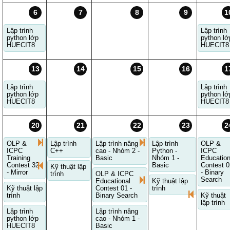
6
7
8
9
1
Lập trình
Lập trình
python lớp
python lớ
HUECIT8
HUECIT8
13
14
15
16
1
Lập trình
Lập trình
python lớp
python lớ
HUECIT8
HUECIT8
20
21
22
23
2
OLP &
Lập trình
Lập trình nâng
Lập trình
OLP &
ICPC
C++
cao - Nhóm 2 -
Python -
ICPC
Training
Basic
Nhóm 1 -
Education
Contest 32
Basic
Contest 0
Kỹ thuật lập
- Mirror
- Binary
trình
OLP & ICPC
Search
Educational
Kỹ thuật lập
Kỹ thuật lập
Contest 01 -
trình
trình
Binary Search
Kỹ thuật
lập trình
Lập trình
Lập trình nâng
python lớp
cao - Nhóm 1 -
HUECIT8
Basic